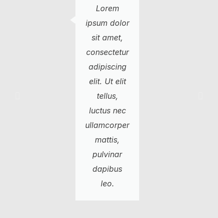
Lorem
Lorem
ipsum dolor
ipsum dolor
sit amet,
sit amet,
Jane Doe
John Doe
Carl Mö
consectetur
consectetur
adipiscing
adipiscing
Programozó
Amatőr bokszoló
Író
elit. Ut elit
elit. Ut elit
tellus,
tellus,
luctus nec
luctus nec
ullamcorper
ullamcorper
mattis,
mattis,
pulvinar
pulvinar
dapibus
dapibus
leo.
leo.